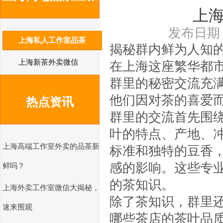
上
发布日期：2
上海私人工作室品茶
揭秘群内鲜为人知
2025
上海新茶外卖微信
在上海这座繁华都
群里的秘密交流充
他们因对茶的喜爱
热点资讯
群里的交流首先围
叶的特点、产地、
上海高端工作室外卖的品茶新
标准和独特的豆香
感的影响。这些专
鲜吗？
的茶知识。
上海外卖工作室微信大揭秘，
除了茶知识，群里
速来围观
哪些茶店的茶叶品